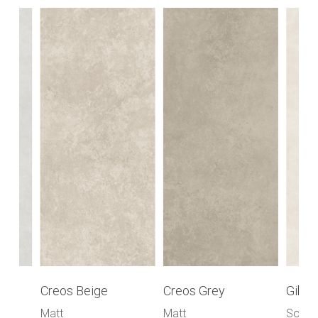
Creos Beige
Creos Grey
Gibu
Matt
Matt
Soft T